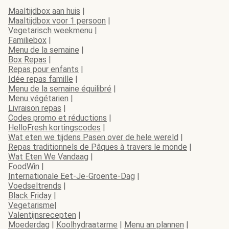
Maaltijdbox aan huis
|
Maaltijdbox voor 1 persoon
|
Vegetarisch weekmenu
|
Familiebox
|
Menu de la semaine
|
Box Repas
|
Repas pour enfants
|
Idée repas famille
|
Menu de la semaine équilibré
|
Menu végétarien
|
Livraison repas
|
Codes promo et réductions
|
HelloFresh kortingscodes
|
Wat eten we tijdens Pasen over de hele wereld
|
Repas traditionnels de Pâques à travers le monde
|
Wat Eten We Vandaag
|
FoodWin
|
Internationale Eet-Je-Groente-Dag
|
Voedseltrends
|
Black Friday
|
Vegetarisme
|
Valentijnsrecepten
|
Moederdag
|
Koolhydraatarme
|
Menu an plannen
|