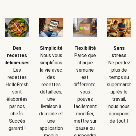
Simplicité
Sans
Des
Flexibilité
Nous vous
stress
recettes
Parce que
simplifions
Ne perdez
délicieuses
chaque
la vie avec
plus de
Les
semaine
des
temps au
recettes
est
recettes
supermarché
HelloFresh
différente,
détaillées,
après le
sont
vous
une
travail,
élaborées
pouvez
livraison à
nous nous
par nos
facilement
domicile et
occupons
chefs.
modifier,
une
de tout !
Succès
mettre sur
application
garanti !
pause ou
mobile
suspendre