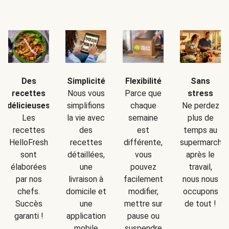
Simplicité
Sans
Des
Flexibilité
Nous vous
stress
recettes
Parce que
simplifions
Ne perdez
délicieuses
chaque
la vie avec
plus de
Les
semaine
des
temps au
recettes
est
recettes
supermarché
HelloFresh
différente,
détaillées,
après le
sont
vous
une
travail,
élaborées
pouvez
livraison à
nous nous
par nos
facilement
domicile et
occupons
chefs.
modifier,
une
de tout !
Succès
mettre sur
application
garanti !
pause ou
mobile
suspendre